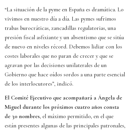
“La situación de la pyme en España es dramática. Lo
vivimos en nuestro día a día. Las pymes sufrimos
trabas burocráticas, zancadillas regulatorias, una
presión fiscal asfixiante y un absentismo que se sitúa
de nuevo en niveles récord. Debemos lidiar con los
costes laborales que no paran de crecer y que se
agravan por las decisiones unilaterales de un
Gobierno que hace oídos sordos a una parte esencial
de los interlocutores”, indicó.
El Comité Ejecutivo que acompañará a Ángela de
Miguel durante los próximos cuatro años consta
de 30 nombres
, el máximo permitido, en el que
están presentes algunas de las principales patronales,