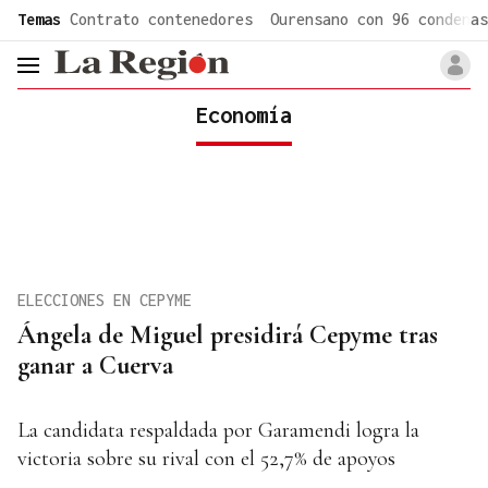
common.go-to-content
Temas
Contrato contenedores
Ourensano con 96 condenas
header.menu.open
Economía
ELECCIONES EN CEPYME
Ángela de Miguel presidirá Cepyme tras
ganar a Cuerva
La candidata respaldada por Garamendi logra la
victoria sobre su rival con el 52,7% de apoyos