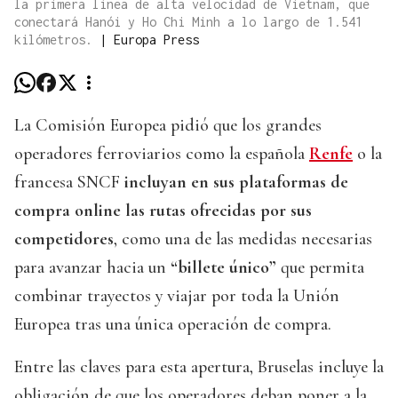
la primera línea de alta velocidad de Vietnam, que
conectará Hanói y Ho Chi Minh a lo largo de 1.541
kilómetros.
|
Europa Press
La Comisión Europea pidió que los grandes
operadores ferroviarios como la española
Renfe
o la
francesa SNCF
incluyan en sus plataformas de
compra online las rutas ofrecidas por sus
competidores
, como una de las medidas necesarias
para avanzar hacia un
“billete único”
que permita
combinar trayectos y viajar por toda la Unión
Europea tras una única operación de compra.
Entre las claves para esta apertura, Bruselas incluye la
obligación de que los operadores deban poner a la