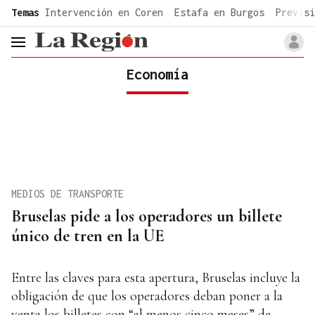
common.go-to-content
Temas
Intervención en Coren
Estafa en Burgos
Previsi
header.menu.open
Economía
MEDIOS DE TRANSPORTE
Bruselas pide a los operadores un billete
único de tren en la UE
Entre las claves para esta apertura, Bruselas incluye la
obligación de que los operadores deban poner a la
venta los billetes con “al menos cinco meses” de