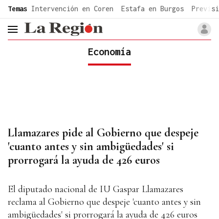
common.go-to-content
Temas
Intervención en Coren
Estafa en Burgos
Previsi
header.menu.open
Economía
Llamazares pide al Gobierno que despeje
'cuanto antes y sin ambigüedades' si
prorrogará la ayuda de 426 euros
El diputado nacional de IU Gaspar Llamazares
reclama al Gobierno que despeje 'cuanto antes y sin
ambigüedades' si prorrogará la ayuda de 426 euros