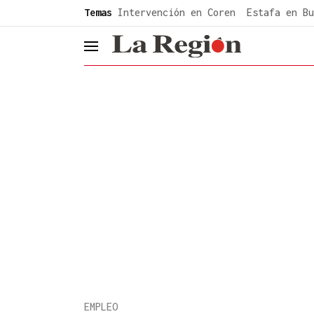
common.go-to-content
Temas
Intervención en Coren
Estafa en Bu
header.menu.open
EMPLEO