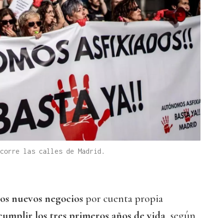
corre las calles de Madrid.
los nuevos negocios
por cuenta propia
cumplir los tres primeros años de vida
, según