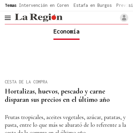
common.go-to-content
Temas
Intervención en Coren
Estafa en Burgos
Previsi
header.menu.open
Economía
CESTA DE LA COMPRA
Hortalizas, huevos, pescado y carne
disparan sus precios en el último año
Frutas tropicales, aceites vegetales, azúcar, patatas, y
pasta, entre lo que más se abarató de lo referente a la
cesta de la compra en el último año