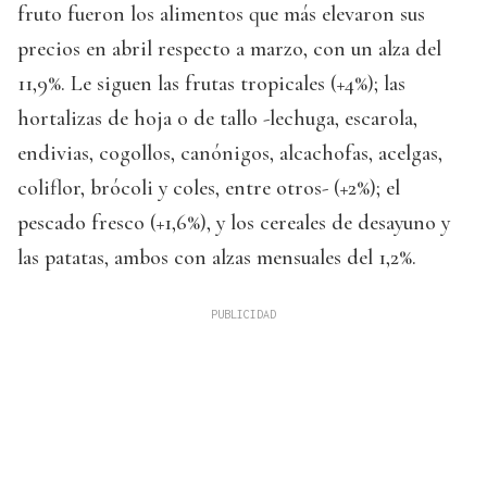
fruto fueron los alimentos que más elevaron sus
precios en abril respecto a marzo, con un alza del
11,9%. Le siguen las frutas tropicales (+4%); las
hortalizas de hoja o de tallo -lechuga, escarola,
endivias, cogollos, canónigos, alcachofas, acelgas,
coliflor, brócoli y coles, entre otros- (+2%); el
pescado fresco (+1,6%), y los cereales de desayuno y
las patatas, ambos con alzas mensuales del 1,2%.