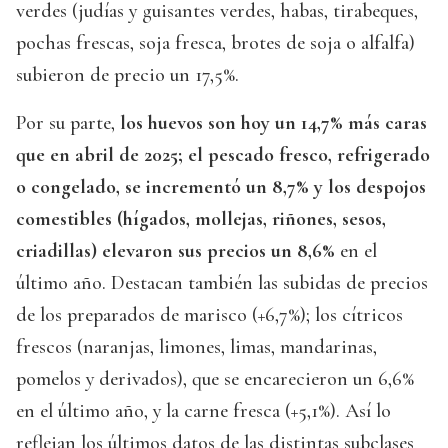
verdes (judías y guisantes verdes, habas, tirabeques,
pochas frescas, soja fresca, brotes de soja o alfalfa)
subieron de precio un 17,5%.
Por su parte,
los huevos son hoy un 14,7% más caras
que en abril de 2025; el pescado fresco, refrigerado
o congelado, se incrementó un 8,7% y los despojos
comestibles (hígados, mollejas, riñones, sesos,
criadillas) elevaron sus precios un 8,6%
en el
último año. Destacan también las subidas de precios
de los preparados de marisco (+6,7%); los cítricos
frescos (naranjas, limones, limas, mandarinas,
pomelos y derivados), que se encarecieron un 6,6%
en el último año, y la carne fresca (+5,1%). Así lo
reflejan los últimos datos de las distintas subclases