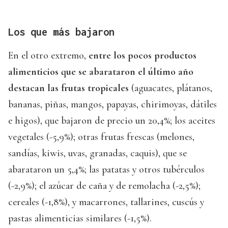
Los que más bajaron
En el otro extremo,
entre los pocos productos
alimenticios que se abarataron el último año
destacan las frutas tropicales
(aguacates, plátanos,
bananas, piñas, mangos, papayas, chirimoyas, dátiles
e higos), que bajaron de precio un 20,4%; los aceites
vegetales (-5,9%); otras frutas frescas (melones,
sandías, kiwis, uvas, granadas, caquis), que se
abarataron un 5,4%; las patatas y otros tubérculos
(-2,9%); el azúcar de caña y de remolacha (-2,5%);
cereales (-1,8%), y macarrones, tallarines, cuscús y
pastas alimenticias similares (-1,5%).