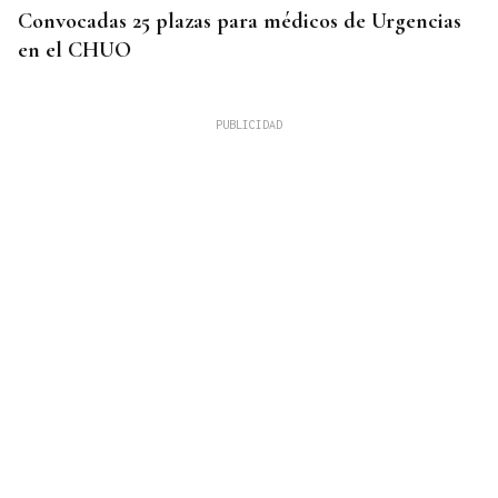
Convocadas 25 plazas para médicos de Urgencias
en el CHUO
CUATRO PERSONAS
Identificados los cuerpos de la familia de Marín
fallecida en los terremotos de La Guaira