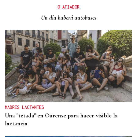
El Ibex 35 abre la sesión con un alza del 0,4% y
O AFIADOR
acaricia los históricos 20.100 puntos
Un día haberá autobuses
MADRES LACTANTES
Una "tetada" en Ourense para hacer visible la
lactancia