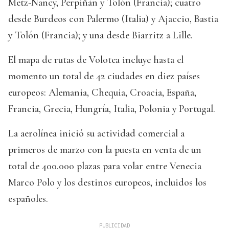
Metz-Nancy, Perpiñán y Tolón (Francia); cuatro
desde Burdeos con Palermo (Italia) y Ajaccio, Bastia
y Tolón (Francia); y una desde Biarritz a Lille.
El mapa de rutas de Volotea incluye hasta el
momento un total de 42 ciudades en diez países
europeos: Alemania, Chequia, Croacia, España,
Francia, Grecia, Hungría, Italia, Polonia y Portugal.
La aerolínea inició su actividad comercial a
primeros de marzo con la puesta en venta de un
total de 400.000 plazas para volar entre Venecia
Marco Polo y los destinos europeos, incluidos los
españoles.