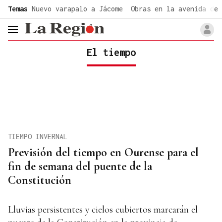
common.go-to-content
Temas
Nuevo varapalo a Jácome
Obras en la avenida de 
header.menu.open
El tiempo
TIEMPO INVERNAL
Previsión del tiempo en Ourense para el
fin de semana del puente de la
Constitución
Lluvias persistentes y cielos cubiertos marcarán el