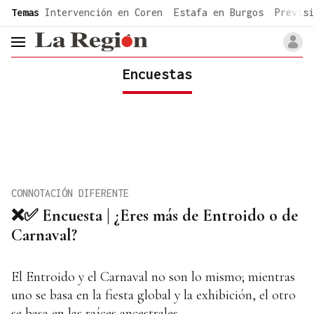
common.go-to-content
Temas
Intervención en Coren
Estafa en Burgos
Previsi
header.menu.open
Encuestas
CONNOTACIÓN DIFERENTE
❌✅ Encuesta | ¿Eres más de Entroido o de
Carnaval?
El Entroido y el Carnaval no son lo mismo; mientras
uno se basa en la fiesta global y la exhibición, el otro
se basa en las raíces ancestrales