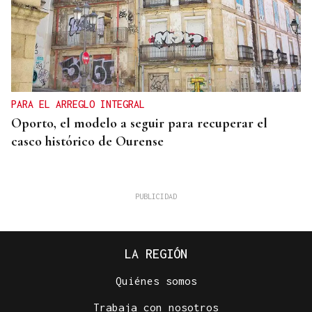
PARA EL ARREGLO INTEGRAL
Oporto, el modelo a seguir para recuperar el
casco histórico de Ourense
LA REGIÓN
Isaac Pedrouzo
Quiénes somos
¡ES UN ANUNCIO!
Trabaja con nosotros