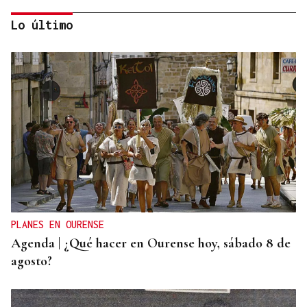
Lo último
CRISIS MIGRATORIA
❌ ✅ Encuesta | ¿Crees que la entrada masiva de
migrantes en Ceuta ha podido ser impulsada por
el régimen marroquí?
PLANES EN OURENSE
Agenda | ¿Qué hacer en Ourense hoy, sábado 8 de
agosto?