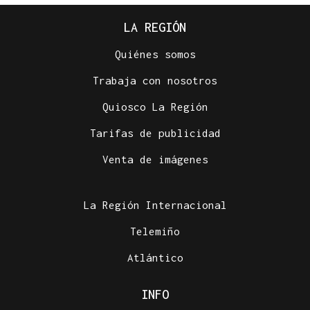
LA REGIÓN
Quiénes somos
Trabaja con nosotros
Quiosco La Región
CUATRO PERSONAS
Tarifas de publicidad
Identificados los cuerpos de la familia de Marín
fallecida en los terremotos de La Guaira
Venta de imágenes
La Región Internacional
Telemiño
Atlántico
INFO