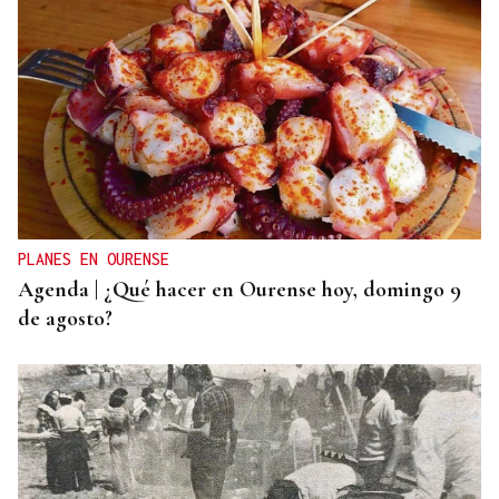
DAÑO ECOLÓGICO
❌ ✅ Encuesta | ¿Crees que las autoridades
protegen los ríos de la provincia?
PLANES EN OURENSE
Agenda | ¿Qué hacer en Ourense hoy, domingo 9
de agosto?