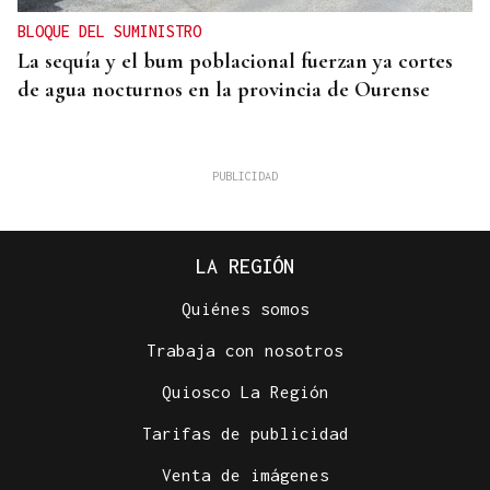
BLOQUE DEL SUMINISTRO
La sequía y el bum poblacional fuerzan ya cortes
de agua nocturnos en la provincia de Ourense
LA REGIÓN
Quiénes somos
Trabaja con nosotros
Quiosco La Región
AUMENTA LA POBLACIÓN
Tarifas de publicidad
La superpoblación estival anima y desborda
Ourense
Venta de imágenes