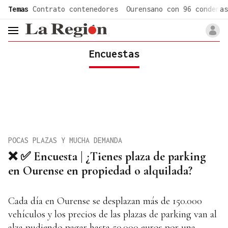
common.go-to-content
Temas
Contrato contenedores
Ourensano con 96 condenas
header.menu.open
Encuestas
POCAS PLAZAS Y MUCHA DEMANDA
❌ ✅ Encuesta | ¿Tienes plaza de parking
en Ourense en propiedad o alquilada?
Cada día en Ourense se desplazan más de 150.000
vehículos y los precios de las plazas de parking van al
alza pudiendo pagar hasta 50.000 euros por una