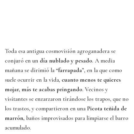
Toda esa antigua cosmovisión agroganadera se
conjuró en un
día nublado y pesado
. A media
mañana se dirimió la “
farrapada
”, en la que como
suele ocurrir en la vida,
cuanto menos te quieres
mojar, más te acabas pringando
. Vecinos y
visitantes se enzarzaron tirándose los trapos, que no
los trastos, y compartieron en una
Picota teñida de
marrón,
baños improvisados para limpiarse el barro
acumulado.