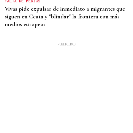
FALTA DE MEDIOS
Vivas pide expulsar de inmediato a migrantes que
siguen en Ceuta y "blindar" la frontera con más
medios europeos
OBITUARIO
Muere Luis Díaz Núñez, socialista y dirigente
histórico de UGT en Ourense