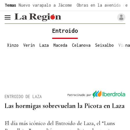
common.go-to-content
Temas
Nuevo varapalo a Jácome
Obras en la avenida de 
header.menu.open
Entroido
Xinzo
Verín
Laza
Maceda
Celanova
Seixalbo
Viana
ENTROIDO DE LAZA
Las hormigas sobrevuelan la Picota en Laza
El día más icónico del Entroido de Laza, el “Luns