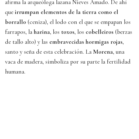
afirma la arqueóloga lazana Nieves Amado. De ahí
que
irrumpan elementos de la tierra como el
borrallo
(ceniza), el lodo con el que se empapan los
farrapos, la
harina
, los
toxos
, los
cobelleiros
(berzas
de tallo alto) y las
embravecidas hormigas rojas
,
santo y seña de esta celebración. La
Morena
, una
vaca de madera, simboliza por su parte la fertilidad
humana.