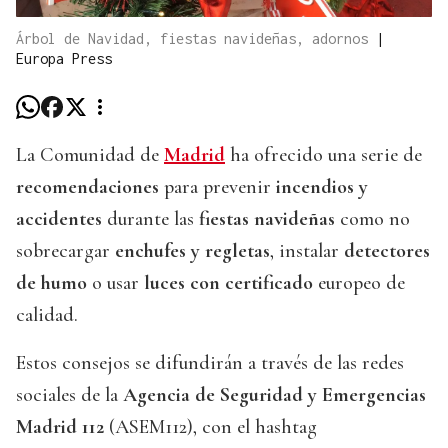
Árbol de Navidad, fiestas navideñas, adornos
|
Europa Press
La Comunidad de
Madrid
ha ofrecido una serie de
recomendaciones
para prevenir
incendios y
accidentes
durante las
fiestas navideñas
como no
sobrecargar
enchufes y regletas
, instalar
detectores
de humo
o usar
luces con certificado
europeo de
calidad.
Estos consejos se difundirán a través de las redes
sociales de la
Agencia de Seguridad y Emergencias
Madrid 112
(ASEM112), con el hashtag