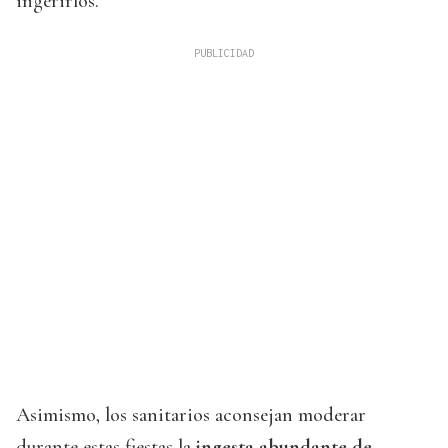
ingerirlos.
Asimismo, los sanitarios aconsejan moderar
durante estas fiestas la
ingesta abundante de