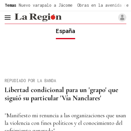
common.go-to-content
Temas
Nuevo varapalo a Jácome
Obras en la avenida de 
header.menu.open
España
REPUDIADO POR LA BANDA
Libertad condicional para un 'grapo' que
siguió su particular 'Vía Nanclares'
"Manifiesto mi renuncia a las organizaciones que usan
la violencia con fines políticos y el conocimiento del
sufrimiento generado"