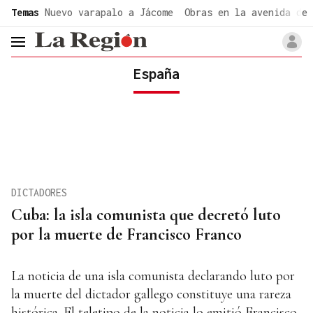
common.go-to-content
Temas
Nuevo varapalo a Jácome
Obras en la avenida de 
header.menu.open
España
DICTADORES
Cuba: la isla comunista que decretó luto
por la muerte de Francisco Franco
La noticia de una isla comunista declarando luto por
la muerte del dictador gallego constituye una rareza
histórica. El teletipo de la noticia lo emitió Francisco