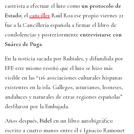
castrista a efectuar el luto como
un protocolo de
Estado
; el
canciller
Raúl Roa ese propio viernes 21
fue a la Cancillería española a firmar el libro de
condolencias y posteriormente
entrevistarse con
Suárez de Puga
.
En la noticia sacada por Rubiales, y difundida por
EFE este mismo reseñó que el luto se hizo más
visible en las “116 asociaciones culturales hispanas
existentes en la isla. Gallegos, asturianos, leoneses,
andaluces y naturales de otras regiones españolas”
desfilaron por la Embajada.
Años después,
Fidel
en un libro autobigráfico
escrito a cuatro manos entre él e Ignacio Ramonet