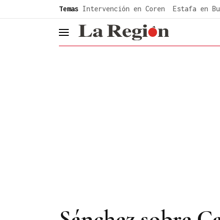
common.go-to-content
Temas
Intervención en Coren
Estafa en Bu
header.menu.open
Sánchez sobre Ca