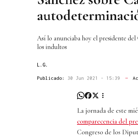
autodeterminaci
Así lo anunciaba hoy el presidente del
los indultos
L.G.
Publicado:
30 Jun 2021 - 15:39
—
A
La jornada de este mié
comparecencia del pr
Congreso de los Diput