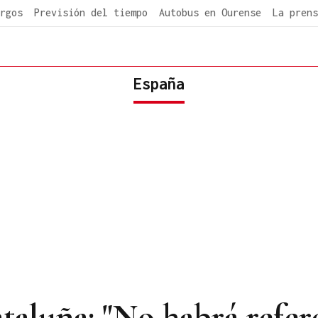
rgos
Previsión del tiempo
Autobus en Ourense
La prens
España
taluña: "No habrá refe