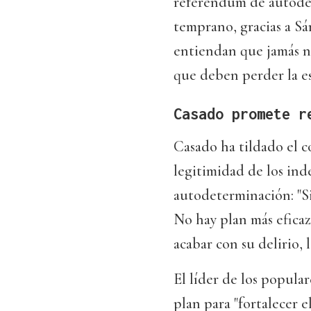
referéndum de autodet
temprano, gracias a Sá
entiendan que jamás no
que deben perder la es
Casado promete r
Casado ha tildado el co
legitimidad de los ind
autodeterminación: "Si
No hay plan más eficaz
acabar con su delirio, 
El líder de los popul
plan para "fortalecer 