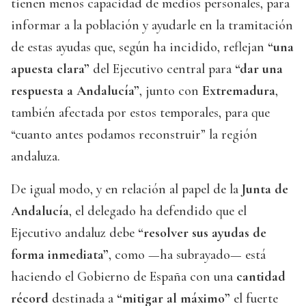
tienen menos capacidad de medios personales, para
informar a la población y ayudarle en la tramitación
de estas ayudas que, según ha incidido, reflejan
“una
apuesta clara”
del Ejecutivo central para
“dar una
respuesta a Andalucía”
, junto con
Extremadura
,
también afectada por estos temporales, para que
“cuanto antes podamos reconstruir” la región
andaluza.
De igual modo, y en relación al papel de la
Junta de
Andalucía
, el delegado ha defendido que el
Ejecutivo andaluz debe
“resolver sus ayudas de
forma inmediata”
, como —ha subrayado— está
haciendo el Gobierno de España con una
cantidad
récord
destinada a
“mitigar al máximo”
el fuerte