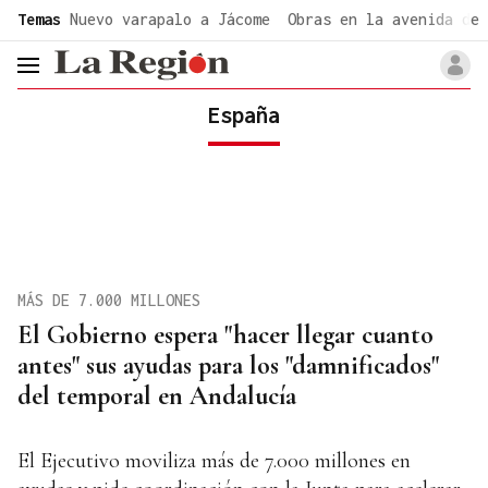
common.go-to-content
Temas
Nuevo varapalo a Jácome
Obras en la avenida de 
header.menu.open
España
MÁS DE 7.000 MILLONES
El Gobierno espera "hacer llegar cuanto
antes" sus ayudas para los "damnificados"
del temporal en Andalucía
El Ejecutivo moviliza más de 7.000 millones en