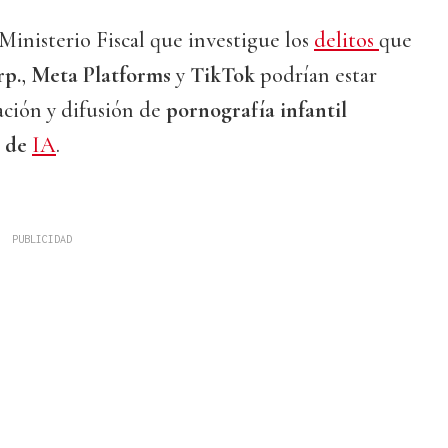
Ministerio Fiscal que investigue los
delitos
que
rp.
,
Meta Platforms
y
TikTok
podrían estar
ación y difusión de
pornografía infantil
s de
IA
.