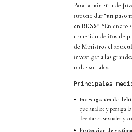
Para la ministra de Ju
supone dar
“un paso m
en RRSS”
. “En enero s
cometido delitos de po
de Ministros el
artícul
investigar a las grand
redes sociales.
Principales medi
Investigación de deli
que analice y persiga l
deepfakes sexuales y c
Protección de víctima