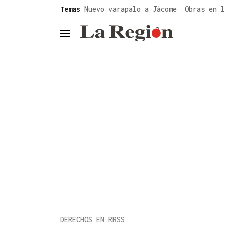
common.go-to-content
Temas
Nuevo varapalo a Jácome
Obras en l
header.menu.open
DERECHOS EN RRSS