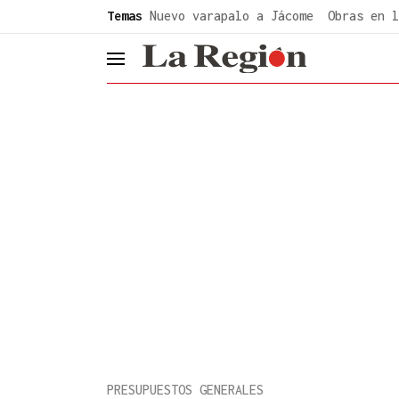
common.go-to-content
Temas
Nuevo varapalo a Jácome
Obras en l
header.menu.open
PRESUPUESTOS GENERALES