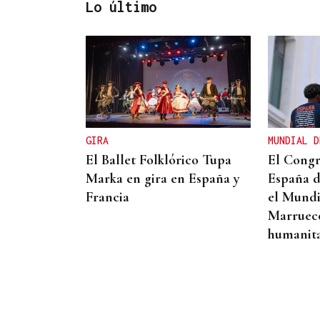
Lo último
CRECIMIENTO DEMOGRÁFICO
Gráfico | España roza los 50
millones de habitantes tras
alcanzar un nuevo máximo
GIRA
MUNDIAL D
histórico
El Ballet Folklórico Tupa
El Congr
Marka en gira en España y
España d
Francia
el Mundi
Marruecos
humanita