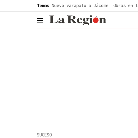
common.go-to-content
Temas
Nuevo varapalo a Jácome
Obras en l
header.menu.open
SUCESO