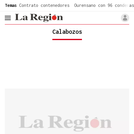
common.go-to-content
Temas
Contrato contenedores
Ourensano con 96 condenas
header.menu.open
Calabozos