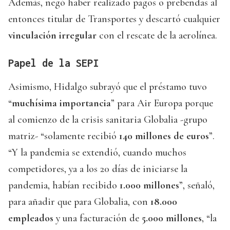
Además, negó haber realizado pagos o prebendas al
entonces titular de Transportes y descartó cualquier
vinculación irregular
con el rescate de la aerolínea.
Papel de la SEPI
Asimismo, Hidalgo subrayó que el préstamo tuvo
“
muchísima importancia
” para Air Europa porque
al comienzo de la crisis sanitaria Globalia -grupo
matriz- “solamente recibió
140 millones de euros
”.
“Y la pandemia se extendió, cuando muchos
competidores, ya a los 20 días de iniciarse la
pandemia, habían recibido
1.000 millones
”, señaló,
para añadir que para Globalia, con
18.000
empleados
y una facturación de
5.000 millones
, “la