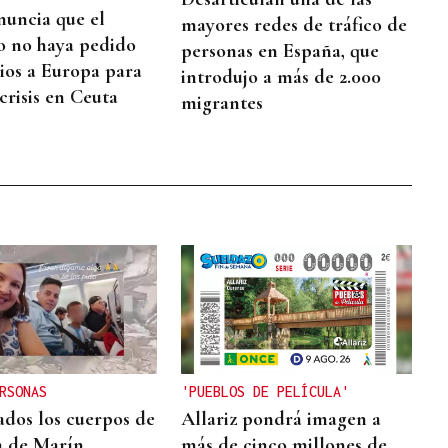
nuncia que el
mayores redes de tráfico de
 no haya pedido
personas en España, que
os a Europa para
introdujo a más de 2.000
 crisis en Ceuta
migrantes
RSONAS
'PUEBLOS DE PELÍCULA'
ados los cuerpos de
Allariz pondrá imagen a
ia de Marín
más de cinco millones de