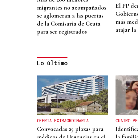
El PP de
migrantes no acompañados
Gobierno
se aglomeran a las puertas
más medi
de la Comisaría de Ceuta
atajar la
para ser registrados
Lo último
FASE DE EMERGENCIA
Emergencia en Huelva ante
un incendio en Niebla que
obliga al alejamiento de dos
OFERTA EXTRAORDINARIA
CUATRO PE
aldeas
Convocadas 25 plazas para
Identific
médicos de Urgencias en el
la famil