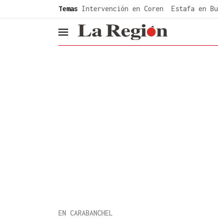
common.go-to-content
Temas
Intervención en Coren
Estafa en Bu
header.menu.open
EN CARABANCHEL