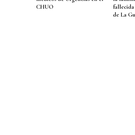
CHUO
fallecida
de La Gu
PROTOCOLO DE VIGILANCIA
Galicia vigila a los
contactos del contagiado
franco-argentino por
hantavirus