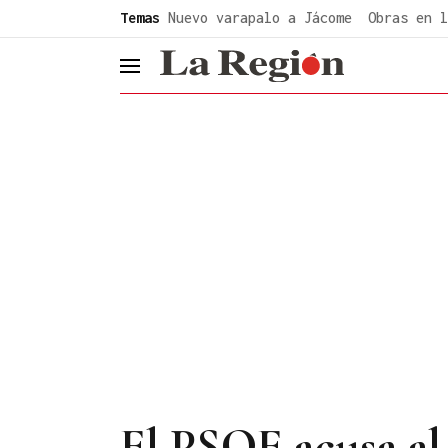
common.go-to-content
Temas
Nuevo varapalo a Jácome
Obras en l
header.menu.open
El PSOE acusa al