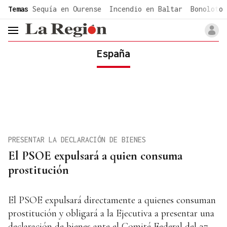
common.go-to-content
Temas
Sequía en Ourense
Incendio en Baltar
Bonoloto 
header.menu.open
España
PRESENTAR LA DECLARACIÓN DE BIENES
El PSOE expulsará a quien consuma
prostitución
El PSOE expulsará directamente a quienes consuman
prostitución y obligará a la Ejecutiva a presentar una
declaración de bienes ante el Comité Federal del 27