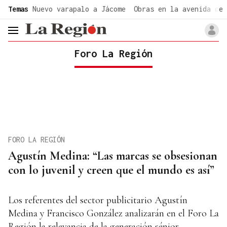
common.go-to-content
Temas
Nuevo varapalo a Jácome
Obras en la avenida de 
header.menu.open
Foro La Región
FORO LA REGIÓN
Agustín Medina: “Las marcas se obsesionan
con lo juvenil y creen que el mundo es así”
Los referentes del sector publicitario Agustín
Medina y Francisco González analizarán en el Foro La
Región la relevancia de la generación sénior,