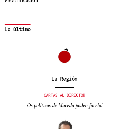
electrificación”
Lo último
ÁLBUM DE FOTOS
Galería | Mario Ruiz-Tagle, CEO de Iberdrola
La Región
España, congrega a numerosas personalidades en
el Foro La Región
CARTAS AL DIRECTOR
Os políticos de Maceda poden facelo!