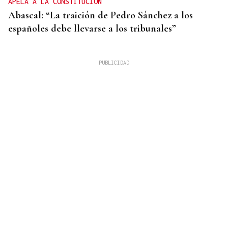
APELA A LA CONSTITUCIÓN
Abascal: “La traición de Pedro Sánchez a los
españoles debe llevarse a los tribunales”
METÁSTASIS
El hijo de Joe Biden informa que el cáncer de su
padre “va más allá de los huesos”