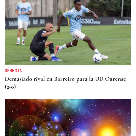
ÁLBUM DE FOTOS
Galería | Mario Ruiz-Tagle, CEO de Iberdrola
España, congrega a numerosas personalidades en
el Foro La Región
DERROTA
Demasiado rival en Barreiro para la UD Ourense
(2-0)