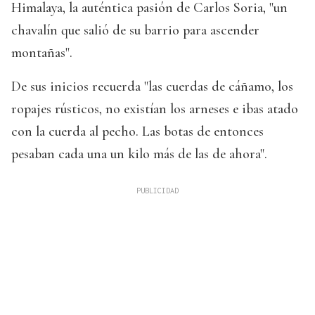
Himalaya, la auténtica pasión de Carlos Soria, "un
chavalín que salió de su barrio para ascender
montañas".
De sus inicios recuerda "las cuerdas de cáñamo, los
ropajes rústicos, no existían los arneses e ibas atado
con la cuerda al pecho. Las botas de entonces
pesaban cada una un kilo más de las de ahora".