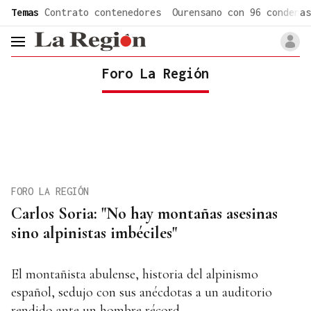
common.go-to-content
Temas
Contrato contenedores
Ourensano con 96 condenas
header.menu.open
Foro La Región
FORO LA REGIÓN
Carlos Soria: "No hay montañas asesinas
sino alpinistas imbéciles"
El montañista abulense, historia del alpinismo
español, sedujo con sus anécdotas a un auditorio
rendido ante un hombre récord