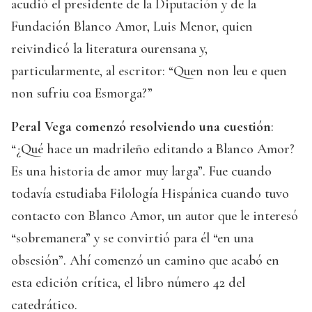
acudió el presidente de la Diputación y de la
Fundación Blanco Amor, Luis Menor, quien
reivindicó la literatura ourensana y,
particularmente, al escritor: “Quen non leu e quen
non sufriu coa Esmorga?”
Peral Vega comenzó resolviendo una cuestión
:
“¿Qué hace un madrileño editando a Blanco Amor?
Es una historia de amor muy larga”. Fue cuando
todavía estudiaba Filología Hispánica cuando tuvo
contacto con Blanco Amor, un autor que le interesó
“sobremanera” y se convirtió para él “en una
obsesión”. Ahí comenzó un camino que acabó en
esta edición crítica, el libro número 42 del
catedrático.