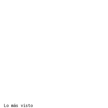
Récord histórico de plazas de Formación Sanitaria
Especializada en 2027: fechas y claves de la
convocatoria
Lo más visto