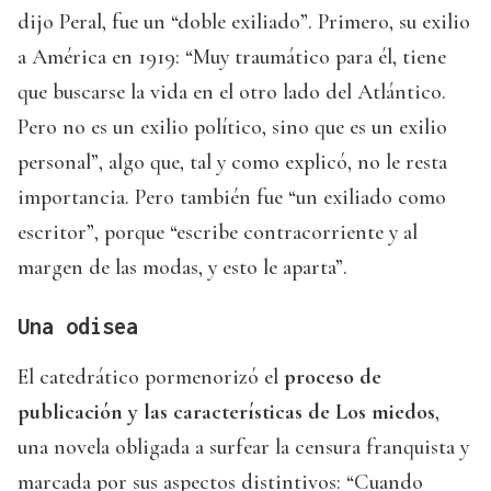
dijo Peral, fue un “doble exiliado”. Primero, su exilio
a América en 1919: “Muy traumático para él, tiene
que buscarse la vida en el otro lado del Atlántico.
Pero no es un exilio político, sino que es un exilio
personal”, algo que, tal y como explicó, no le resta
importancia. Pero también fue “un exiliado como
escritor”, porque “escribe contracorriente y al
margen de las modas, y esto le aparta”.
Una odisea
El catedrático pormenorizó el
proceso de
publicación y las características de Los miedos
,
una novela obligada a surfear la censura franquista y
marcada por sus aspectos distintivos: “Cuando