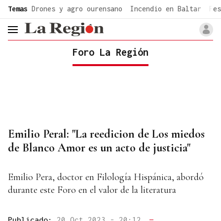
common.go-to-content
Temas
Drones y agro ourensano
Incendio en Baltar
Fes
header.menu.open
Foro La Región
Emilio Peral: "La reedicion de Los miedos
de Blanco Amor es un acto de justicia"
Emilio Pera, doctor en Filología Hispánica, abordó
durante este Foro en el valor de la literatura
Publicado:
20 Oct 2023 - 20:12
—