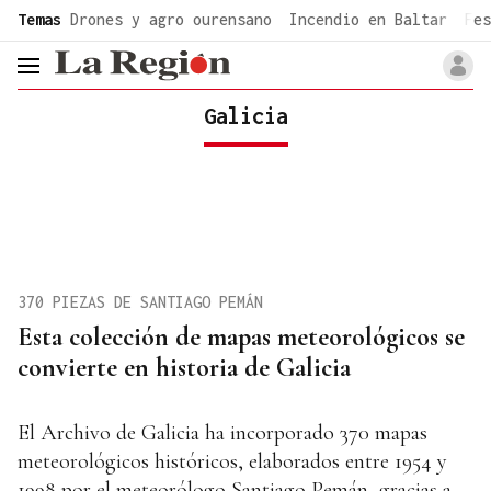
common.go-to-content
Temas
Drones y agro ourensano
Incendio en Baltar
Fes
header.menu.open
Galicia
370 PIEZAS DE SANTIAGO PEMÁN
Esta colección de mapas meteorológicos se
convierte en historia de Galicia
El Archivo de Galicia ha incorporado 370 mapas
meteorológicos históricos, elaborados entre 1954 y
1998 por el meteorólogo Santiago Pemán, gracias a