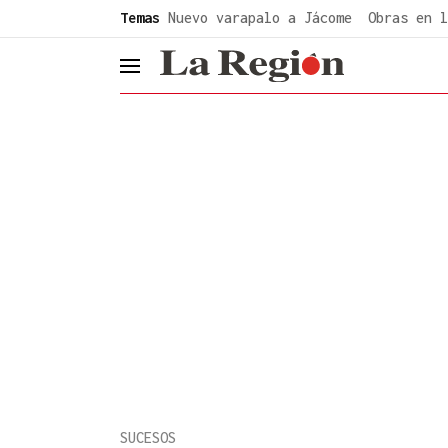
common.go-to-content
Temas
Nuevo varapalo a Jácome
Obras en l
header.menu.open
SUCESOS