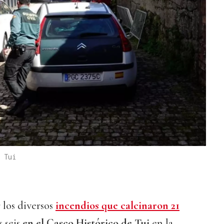
 Tui
 los diversos
incendios que calcinaron 21
 seis
en el Casco Histórico de Tui
en la