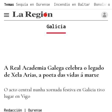
common.go-to-content
Temas
Sequía en Ourense
Incendio en Baltar
Bonoloto 
header.menu.open
Galicia
A Real Academia Galega celebra o legado
de Xela Arias, a poeta das vidas á marxe
O acto central nunha xornada festiva en Galicia tivo
lugar en Vigo
Redacción | Ourense