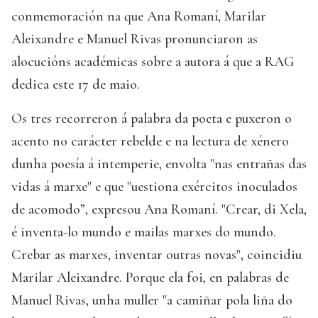
conmemoración na que Ana Romaní, Marilar
Aleixandre e Manuel Rivas pronunciaron as
alocucións académicas sobre a autora á que a RAG
dedica este 17 de maio.
Os tres recorreron á palabra da poeta e puxeron o
acento no carácter rebelde e na lectura de xénero
dunha poesía á intemperie, envolta "nas entrañas das
vidas á marxe" e que "uestiona exércitos inoculados
de acomodo”, expresou Ana Romaní. "Crear, di Xela,
é inventa-lo mundo e mailas marxes do mundo.
Crebar as marxes, inventar outras novas", coincidiu
Marilar Aleixandre. Porque ela foi, en palabras de
Manuel Rivas, unha muller "a camiñar pola liña do