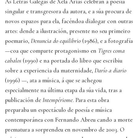
As Letras Galegas de Xela Arias celebran a poesía
singular e transgresora da autora, e a súa procura de
novos espazos para ela, facéndoa dialogar con outras
artes: dende a ilustración, presente no seu primeiro
poemario,
Denuncia do equilibrio
(1986), e a fotografía
—coa que comparte protagonismo en
Tigres coma
cabalos
(1990) e na portada do libro que escribiu
sobre a experiencia da maternidade,
Darío a diario
(1996) —, ata a música, á que se achegou
especialmente na última etapa da súa vida, tras a
publicación de
Intempériome
. Para esta obra
preparaba un espectáculo de poesía e música
contemporánea con Fernando Abreu cando a morte
prematura a sorprendeu en novembro de 2003. O