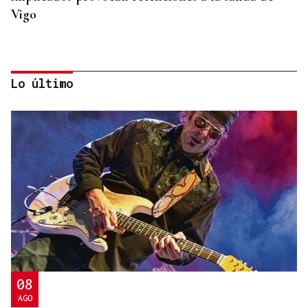
Vigo
Lo último
INCUMPLIMIENTO LEGAL
Turismo veta la “Ruta del Narcotráfico” de
Laureano Oubiña por no cumplir con la Ley de
Turismo de Galicia
08
AGO