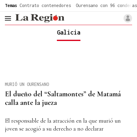
common.go-to-content
Temas
Contrato contenedores
Ourensano con 96 condenas
header.menu.open
Galicia
MURIÓ UN OURENSANO
El dueño del “Saltamontes” de Matamá
calla ante la jueza
El responsable de la atracción en la que murió un
joven se acogió a su derecho a no declarar