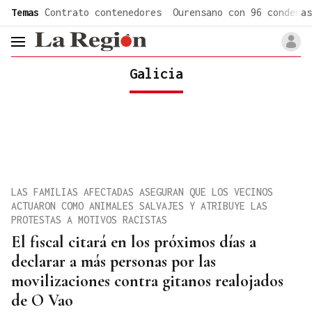
common.go-to-content
Temas
Contrato contenedores
Ourensano con 96 condenas
header.menu.open
Galicia
LAS FAMILIAS AFECTADAS ASEGURAN QUE LOS VECINOS
ACTUARON COMO ANIMALES SALVAJES Y ATRIBUYE LAS
PROTESTAS A MOTIVOS RACISTAS
El fiscal citará en los próximos días a
declarar a más personas por las
movilizaciones contra gitanos realojados
de O Vao