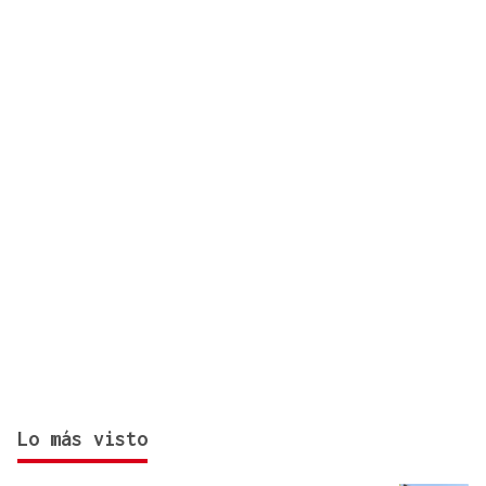
a los vecinos de Ourense: “Estaba ardendo ao lado
da miña casa”
Lo más visto