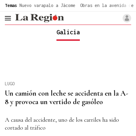
common.go-to-content
Temas
Nuevo varapalo a Jácome
Obras en la avenida de 
header.menu.open
Galicia
LUGO
Un camión con leche se accidenta en la A-
8 y provoca un vertido de gasóleo
A causa del accidente, uno de los carriles ha sido
cortado al tráfico