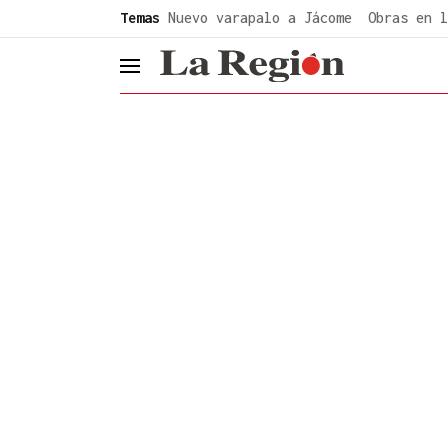
common.go-to-content
Temas
Nuevo varapalo a Jácome
Obras en l
header.menu.open