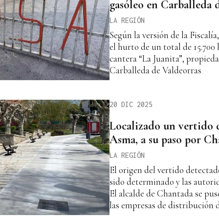
gasóleo en Carballeda 
LA REGIÓN
Según la versión de la Fiscalí
el hurto de un total de 15.700 
cantera “La Juanita”, propieda
Carballeda de Valdeorras
20 DIC 2025
Localizado un vertido d
Asma, a su paso por Ch
LA REGIÓN
El origen del vertido detecta
sido determinado y las autorid
El alcalde de Chantada se pu
las empresas de distribución d