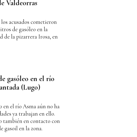
de Valdeorras
a, los acusados cometieron
litros de gasóleo en la
d de la pizarrera Irosa, en
e gasóleo en el río
antada (Lugo)
do en el río Asma aún no ha
ades ya trabajan en ello.
so también en contacto con
e gasoil en la zona.