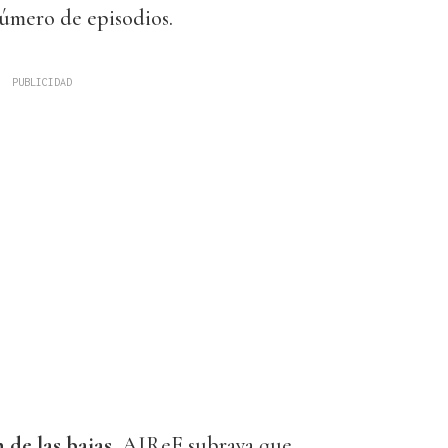
úmero de episodios.
 de las bajas
, AIReF subraya que