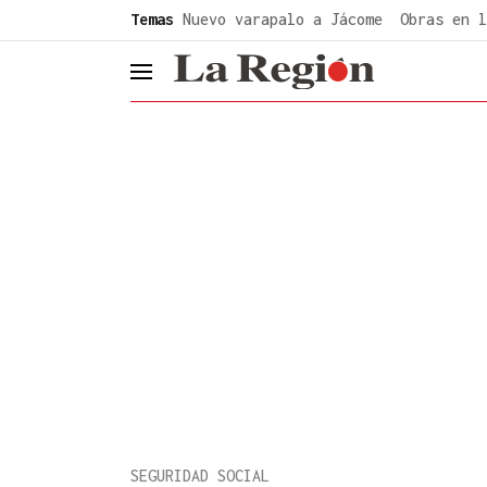
common.go-to-content
Temas
Nuevo varapalo a Jácome
Obras en l
header.menu.open
SEGURIDAD SOCIAL