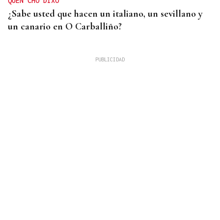
QUEN CHO DIXO
¿Sabe usted que hacen un italiano, un sevillano y
un canario en O Carballiño?
RIESGO DE INCENDIOS
Activada la alerta amarilla por calor en Ourense
para este lunes