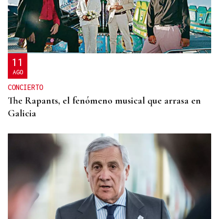
GRAN CONCIERTO
Gondomar vibró con el blues de Javier Vargas
11
AGO
CONCIERTO
The Rapants, el fenómeno musical que arrasa en
Galicia