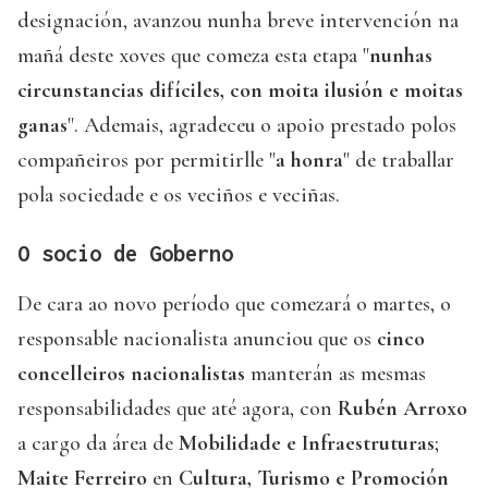
designación, avanzou nunha breve intervención na
mañá deste xoves que comeza esta etapa "
nunhas
circunstancias difíciles, con moita ilusión e moitas
ganas
". Ademais, agradeceu o apoio prestado polos
compañeiros por permitirlle "
a honra
" de traballar
pola sociedade e os veciños e veciñas.
O socio de Goberno
De cara ao novo período que comezará o martes, o
responsable nacionalista anunciou que os
cinco
concelleiros nacionalistas
manterán as mesmas
responsabilidades que até agora, con
Rubén Arroxo
a cargo da área de
Mobilidade e Infraestruturas
;
Maite Ferreiro
en
Cultura, Turismo e Promoción