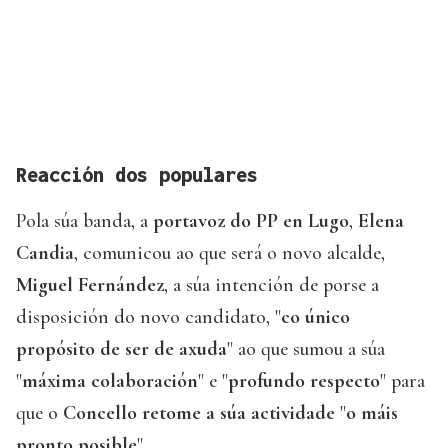
Reacción dos populares
Pola súa banda, a
portavoz do PP en Lugo
,
Elena
Candia
, comunicou ao que será o novo alcalde,
Miguel Fernández
, a súa intención de porse a
disposición do novo candidato, "
co único
propósito de ser de axuda
" ao que sumou a súa
"
máxima colaboración
" e "
profundo respecto
" para
que o
Concello retome a súa actividade
"
o máis
pronto posible
".