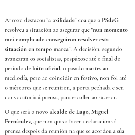
Arroxo destacou "
a axilidade
" coa que o
PSdeG
resolveu a situación ao asegurar que "
nun momento
moi complicado conseguiron resolver esta
situación en tempo marca
". A decisión, segundo
avanzaran os socialistas, pospúxose até o final do
período de
loito oficial
, o pasado martes ao
mediodía, pero ao coincidir en festivo, non foi até
o mércores que se reuniron, a porta pechada e sen
convocatoria á prensa, para escoller ao sucesor.
O que será o novo
alcalde de Lugo
,
Miguel
Fernández
, que non quixo facer declaracións á
prensa despois da reunión na que se acordou a súa