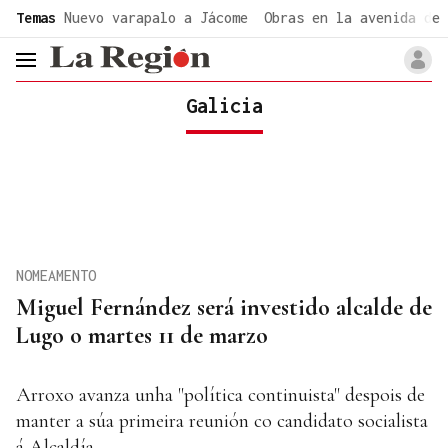
common.go-to-content
Temas
Nuevo varapalo a Jácome
Obras en la avenida de 
header.menu.open
Galicia
NOMEAMENTO
Miguel Fernández será investido alcalde de
Lugo o martes 11 de marzo
Arroxo avanza unha "política continuista" despois de
manter a súa primeira reunión co candidato socialista
á Alcaldía