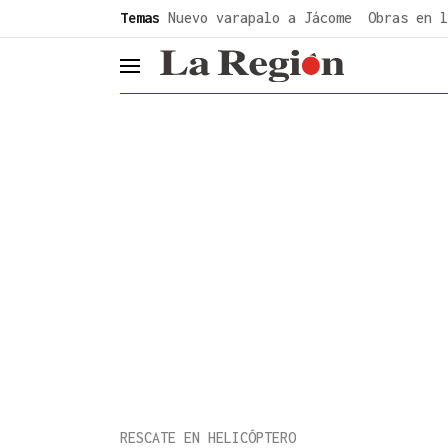
common.go-to-content
Temas
Nuevo varapalo a Jácome
Obras en l
header.menu.open
RESCATE EN HELICÓPTERO