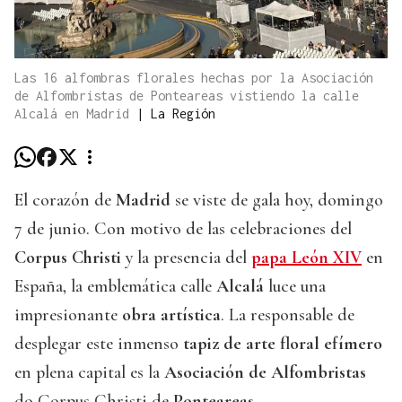
Las 16 alfombras florales hechas por la Asociación
de Alfombristas de Ponteareas vistiendo la calle
Alcalá en Madrid
|
La Región
El corazón de
Madrid
se viste de gala hoy, domingo
7 de junio. Con motivo de las celebraciones del
Corpus Christi
y la presencia del
papa León XIV
en
España, la emblemática calle
Alcalá
luce una
impresionante
obra artística
. La responsable de
desplegar este inmenso
tapiz de arte floral efímero
en plena capital es la
Asociación de Alfombristas
do Corpus Christi de
Ponteareas
.