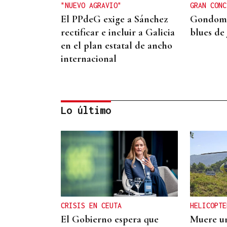
"NUEVO AGRAVIO"
GRAN CONC
El PPdeG exige a Sánchez
Gondoma
rectificar e incluir a Galicia
blues de 
en el plan estatal de ancho
internacional
Lo último
CUIDAR LOS ECOSISTEMAS
COSTEROS
Las claves para reducir los
residuos y mantener las
playas limpias este verano
CRISIS EN CEUTA
HELICOPTE
El Gobierno espera que
Muere un