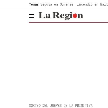
common.go-to-content
Temas
Sequía en Ourense
Incendio en Balt
header.menu.open
SORTEO DEL JUEVES DE LA PRIMITIVA