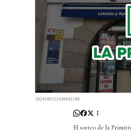
2024100322430942180
El sorteo de la Primit