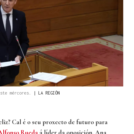
este mércores.
|
LA REGIÓN
eliz? Cal é o seu proxecto de futuro para
Alfonso Rueda
á líder da oposición, Ana