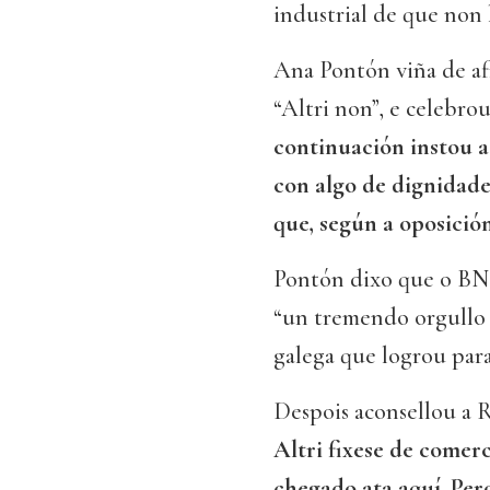
industrial de que non 
Ana Pontón viña de afi
“Altri non”, e celebro
continuación instou a
con algo de dignidad
que, según a oposició
Pontón dixo que o BNG
“un tremendo orgullo d
galega que logrou par
Despois aconsellou a 
Altri fixese de comerc
chegado ata aquí. Pe