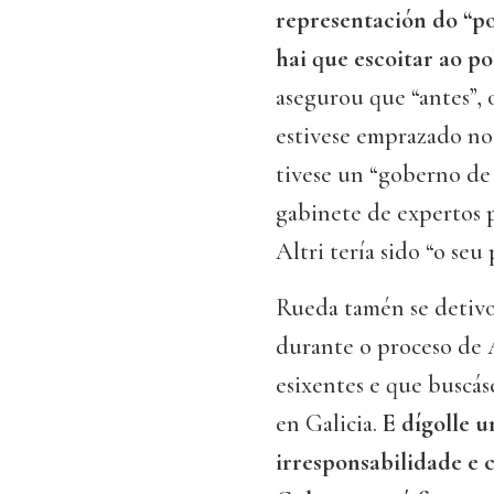
representación do “po
hai que escoitar ao p
asegurou que “antes”,
estivese emprazado nos
tivese un “goberno de
gabinete de expertos 
Altri tería sido “o seu 
Rueda tamén se detivo 
durante o proceso de A
esixentes e que buscá
en Galicia.
E dígolle u
irresponsabilidade e c