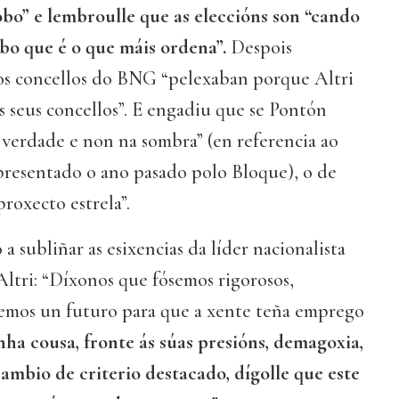
bo” e lembroulle que as eleccións son “cando
obo que é o que máis ordena”.
Despois
 os concellos do BNG “pelexaban porque Altri
 seus concellos”. E engadiu que se Pontón
 verdade e non na sombra” (en referencia ao
presentado o ano pasado polo Bloque), o de
proxecto estrela”.
a subliñar as esixencias da líder nacionalista
ltri: “Díxonos que fósemos rigorosos,
semos un futuro para que a xente teña emprego
nha cousa, fronte ás súas presións, demagoxia,
ambio de criterio destacado, dígolle que este