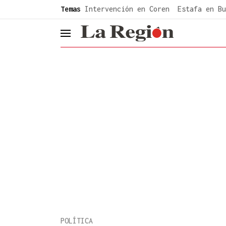
common.go-to-content
Temas
Intervención en Coren
Estafa en Bu
header.menu.open
POLÍTICA