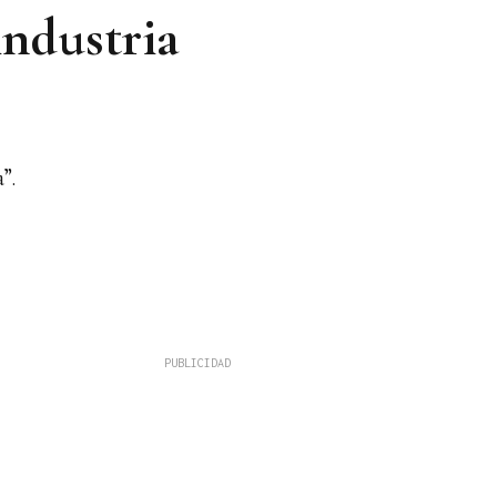
industria
”.