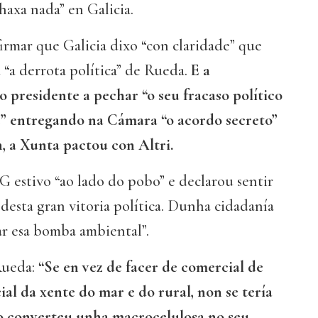
haxa nada” en Galicia.
rmar que Galicia dixo “con claridade” que
u “a derrota política” de Rueda.
E a
o presidente a pechar “o seu fracaso político
e” entregando na Cámara “o acordo secreto”
n, a Xunta pactou con Altri.
 estivo “ao lado do pobo” e declarou sentir
esta gran vitoria política. Dunha cidadanía
ar esa bomba ambiental”.
Rueda:
“Se en vez de facer de comercial de
ial da xente do mar e do rural, non se tería
ro converteu unha macrocelulosa no seu