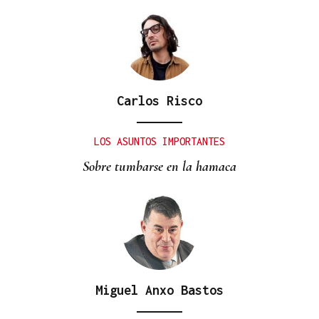
Carlos Risco
BATERÍA DE MEDIDAS
Estas son las medidas acordadas por la Xunta,
LOS ASUNTOS IMPORTANTES
CEG y UGT para reducir las bajas laborales
Sobre tumbarse en la hamaca
Miguel Anxo Bastos