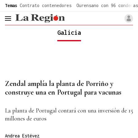
common.go-to-content
Temas
Contrato contenedores
Ourensano con 96 condenas
header.menu.open
Galicia
Zendal amplía la planta de Porriño y
construye una en Portugal para vacunas
La planta de Portugal contará con una inversión de 15
millones de euros
Andrea Estévez