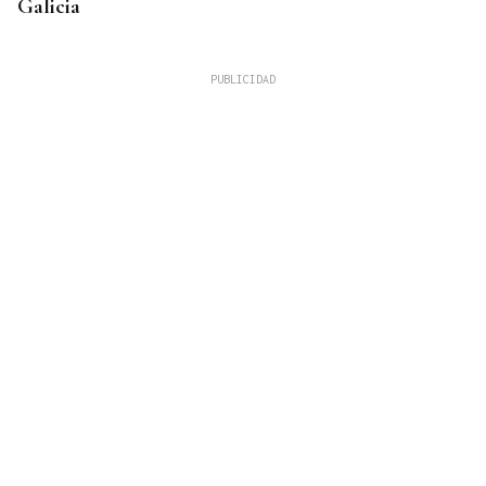
Galicia
CASCO URBANO
Video | Un incendio en un restaurante en Lugo
obliga desalojar las terrazas aledañas