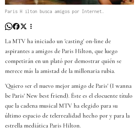
Paris H ilton busca amigos por Internet.
La MTV ha iniciado un 'casting' on-line de
aspirantes a amigos de Paris Hilton, que luego
competirán en un plató por demostrar quién se
merece más la amistad de la millonaria rubia.
'Quiero ser el nuevo mejor amigo de Paris' (I wanna
be Paris' New best friend). Éste es el elocuente título
que la cadena musical MTV ha elegido para su
último espacio de telerrealidad hecho por y para la
estrella mediática Paris Hilton.