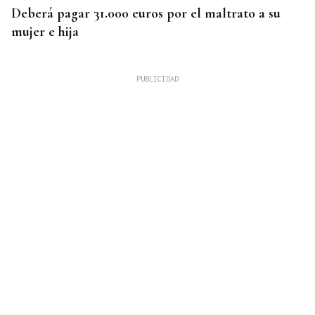
Deberá pagar 31.000 euros por el maltrato a su
mujer e hija
VITICULTURA ECOLÓGICA
Reconocimiento sostenible de una bodega de O
Barco de Valdeorras