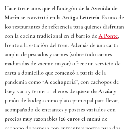
Hace trece años que el Bodegón de la
Avenida de
Marín
se convirtió en la
Antiga Leiteiría
. Es uno de
los restaurantes de referencia para quienes disfrutan
con la cocina tradicional en el barrio de
A Ponte
,
frente a la estación del tren. Además de una carta
amplia de pescados y carnes (sobre todo carnes
maduradas de vacuno mayor) ofrece un servicio de
carta a domicilio que comenzó a partir de la
pandemia como
“A cachopería”
, con cachopos de
buey, vaca y ternera rellenos de
queso de Arzúa
y
jamón de bodega como plato principal para llevar,
acompañado de entrantes y postres variados con
precios muy razonables (
26 euros el menú
de
cachopo de ternera con entrante y postre para dos