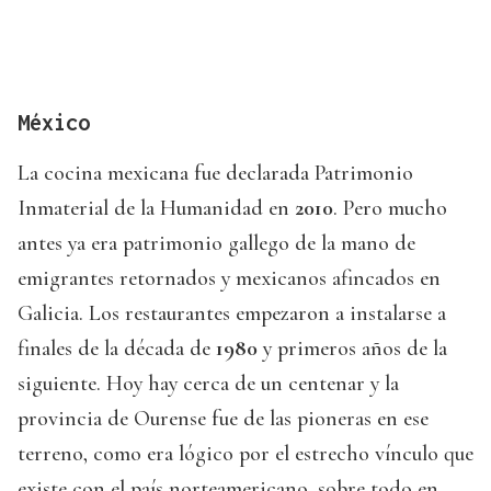
México
La cocina mexicana fue declarada Patrimonio
Inmaterial de la Humanidad en
2010
. Pero mucho
antes ya era patrimonio gallego de la mano de
emigrantes retornados y mexicanos afincados en
Galicia. Los restaurantes empezaron a instalarse a
finales de la década de
1980
y primeros años de la
siguiente. Hoy hay cerca de un centenar y la
provincia de Ourense fue de las pioneras en ese
terreno, como era lógico por el estrecho vínculo que
existe con el país norteamericano, sobre todo en