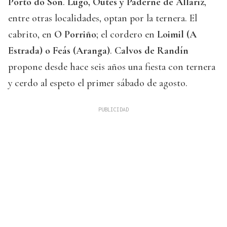
Porto do Son
.
Lugo, Outes y Paderne de Allariz
,
entre otras localidades, optan por la ternera. El
cabrito, en
O Porriño
; el cordero en
Loimil (A
Estrada) o Feás (Aranga)
.
Calvos de Randín
propone desde hace seis años una fiesta con ternera
y cerdo al espeto el primer sábado de agosto.