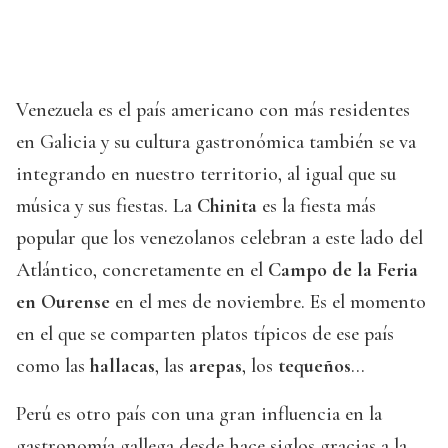
Venezuela es el país americano con más residentes
en Galicia y su cultura gastronómica también se va
integrando en nuestro territorio, al igual que su
música y sus fiestas. La
Chinita
es la fiesta más
popular que los venezolanos celebran a este lado del
Atlántico, concretamente en el
Campo de la Feria
en Ourense
en el mes de noviembre. Es el momento
en el que se comparten platos típicos de ese país
como las
hallacas
, las
arepas
, los
tequeños
…
Perú es otro país con una gran influencia en la
gastronomía gallega desde hace siglos gracias a la