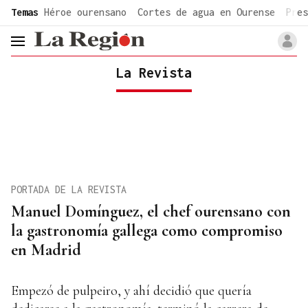
common.go-to-content
Temas
Héroe ourensano
Cortes de agua en Ourense
Pres
header.menu.open
La Revista
PORTADA DE LA REVISTA
Manuel Domínguez, el chef ourensano con
la gastronomía gallega como compromiso
en Madrid
Empezó de pulpeiro, y ahí decidió que quería