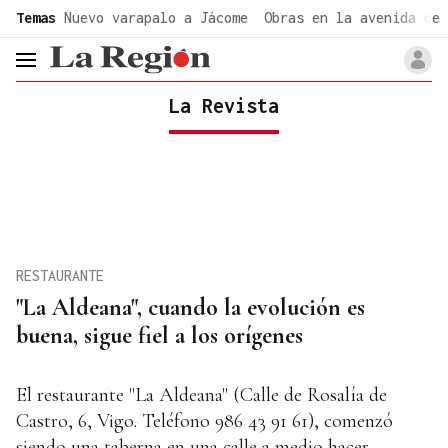
common.go-to-content
Temas
Nuevo varapalo a Jácome
Obras en la avenida de 
header.menu.open
La Revista
RESTAURANTE
"La Aldeana", cuando la evolución es
buena, sigue fiel a los orígenes
El restaurante "La Aldeana" (Calle de Rosalía de
Castro, 6, Vigo. Teléfono 986 43 91 61), comenzó
siendo una taberna en una calle a medio hacer,