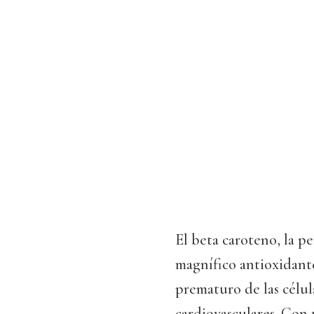
El beta caroteno, la p
magnífico antioxidante
prematuro de las célul
cardiovasculares. Con 