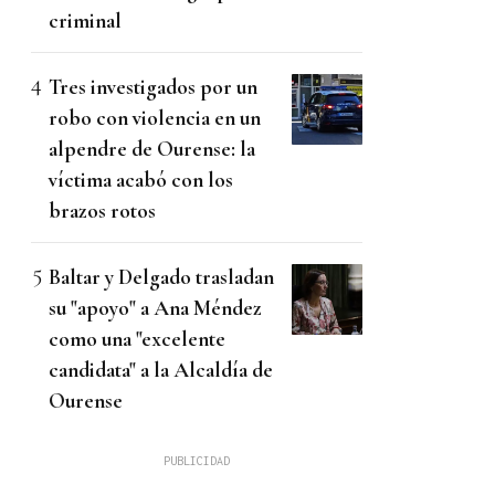
criminal
Tres investigados por un
robo con violencia en un
alpendre de Ourense: la
víctima acabó con los
brazos rotos
Baltar y Delgado trasladan
su "apoyo" a Ana Méndez
como una "excelente
candidata" a la Alcaldía de
Ourense