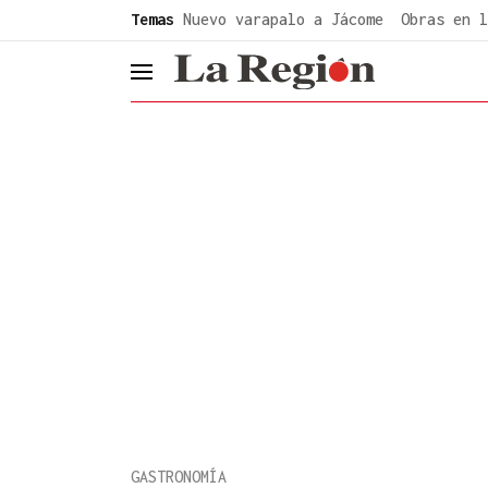
common.go-to-content
Temas
Nuevo varapalo a Jácome
Obras en l
header.menu.open
GASTRONOMÍA