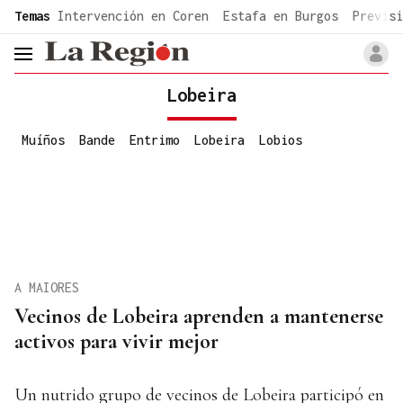
common.go-to-content
Temas
Intervención en Coren
Estafa en Burgos
Previsi
header.menu.open
Lobeira
Muíños
Bande
Entrimo
Lobeira
Lobios
A MAIORES
Vecinos de Lobeira aprenden a mantenerse
activos para vivir mejor
Un nutrido grupo de vecinos de Lobeira participó en